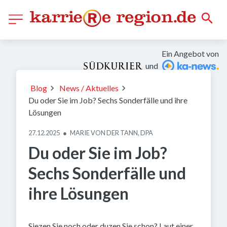
Ein Angebot von
und
Bild: Zacharie Scheurer / dpa-tmn
Blog
News / Aktuelles
Du oder Sie im Job? Sechs Sonderfälle und ihre
Lösungen
27.12.2025
●
MARIE VON DER TANN, DPA
Du oder Sie im Job?
Sechs Sonderfälle und
ihre Lösungen
Siezen Sie noch oder duzen Sie schon? Laut einer