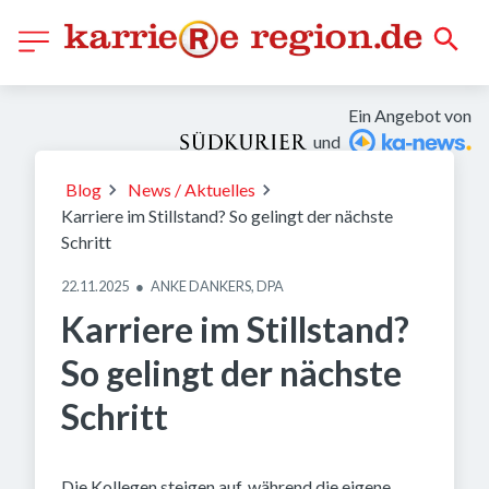
Ein Angebot von
und
peopleimages.com - stock.adobe.com
Blog
News / Aktuelles
Karriere im Stillstand? So gelingt der nächste
Schritt
22.11.2025
●
ANKE DANKERS, DPA
Karriere im Stillstand?
So gelingt der nächste
Schritt
Die Kollegen steigen auf, während die eigene