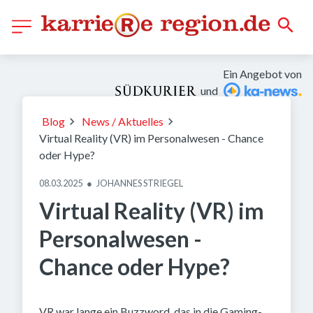
Ein Angebot von
und
Foto: Lategan/peopleimages.com - stock.adobe.com
Blog
News / Aktuelles
Virtual Reality (VR) im Personalwesen - Chance
oder Hype?
08.03.2025
●
JOHANNES STRIEGEL
Virtual Reality (VR) im
Personalwesen -
Chance oder Hype?
VR war lange ein Buzzword, das in die Gaming-