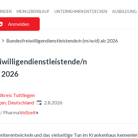
FINDEN
MEIN LEBENSLAUF
UNTERNEHMEN ENTDECKEN
AUSBILDUNG
Haupt-Navigatio
Anmelden
Bundesfreiwilligendienstleistende/n (m/w/d) ab 2026
willigendienstleistende/n
b 2026
kreis Tuttlingen
Veröffentlicht
:
gen, Deutschland
2.8.2026
 / Pharma
Vollzeit
+
 weiterentwickeln und das vielseitige Tun im Krankenhaus kennenler