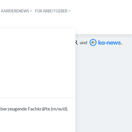
KARRIERENEWS
FÜR ARBEITGEBER
n
Ein Angebot von
und
 überzeugende Fachkräfte (m/w/d).