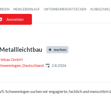
FINDEN
MEIN LEBENSLAUF
UNTERNEHMEN ENTDECKEN
AUSBILDUNG
Haupt-Navigatio
Anmelden
Metallleichtbau
merken
triebau GmbH
Veröffentlicht
:
Schwenningen, Deutschland
2.8.2026
 VS-Schwenningen suchen wir engagierte, fachlich und menschlich