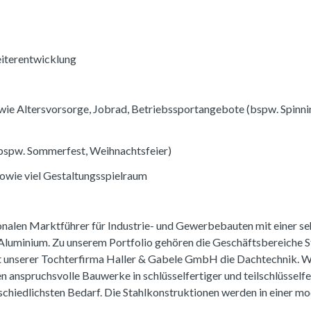
eiterentwicklung
 wie Altersvorsorge, Jobrad, Betriebssportangebote (bspw. Spinn
bspw. Sommerfest, Weihnachtsfeier)
wie viel Gestaltungsspielraum
ionalen Marktführer für Industrie- und Gewerbebauten mit einer seh
 Aluminium. Zu unserem Portfolio gehören die Geschäftsbereiche S
nserer Tochterfirma Haller & Gabele GmbH die Dachtechnik. Wir
 anspruchsvolle Bauwerke in schlüsselfertiger und teilschlüsself
schiedlichsten Bedarf. Die Stahlkonstruktionen werden in einer m