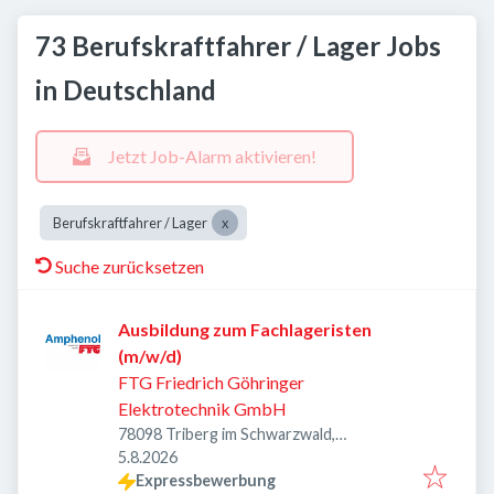
73 Berufskraftfahrer / Lager Jobs
in Deutschland
Jetzt Job-Alarm aktivieren!
Berufskraftfahrer / Lager
Suche zurücksetzen
Ausbildung zum Fachlageristen
(m/w/d)
FTG Friedrich Göhringer
Elektrotechnik GmbH
78098 Triberg im Schwarzwald,
Veröffentlicht
:
Deutschland
5.8.2026
Expressbewerbung