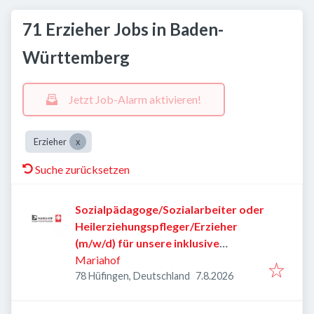
71 Erzieher Jobs in Baden-
Württemberg
Jetzt Job-Alarm aktivieren!
Erzieher
Suche zurücksetzen
Sozialpädagoge/Sozialarbeiter oder
Heilerziehungspfleger/Erzieher
(m/w/d) für unsere inklusive
Wohngruppe
Mariahof
Veröffentlicht
:
78 Hüfingen, Deutschland
7.8.2026