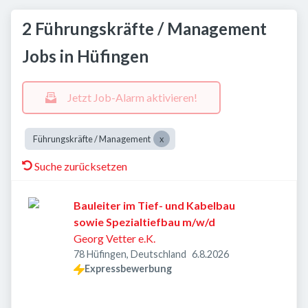
2 Führungskräfte / Management
Jobs in Hüfingen
Jetzt Job-Alarm aktivieren!
Führungskräfte / Management
Suche zurücksetzen
Bauleiter im Tief- und Kabelbau
sowie Spezialtiefbau m/w/d
Georg Vetter e.K.
Veröffentlicht
:
78 Hüfingen, Deutschland
6.8.2026
Expressbewerbung