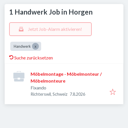
1 Handwerk Job in Horgen
Jetzt Job-Alarm aktivieren!
Handwerk
Suche zurücksetzen
Möbelmontage - Möbelmonteur /
Möbelmonteure
Fixando
Veröffentlicht
:
Richterswil, Schweiz
7.8.2026