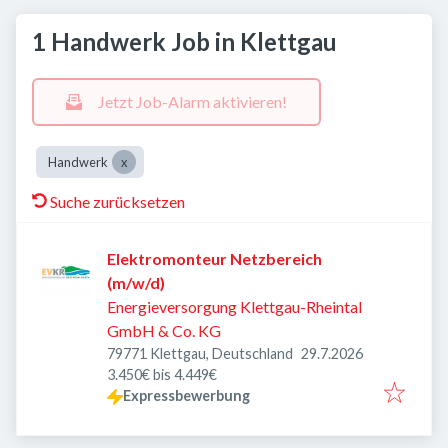
1 Handwerk Job in Klettgau
Jetzt Job-Alarm aktivieren!
Handwerk
Suche zurücksetzen
Elektromonteur Netzbereich
(m/w/d)
Energieversorgung Klettgau-Rheintal
GmbH & Co. KG
Veröffentlicht
:
79771 Klettgau, Deutschland
29.7.2026
3.450€ bis 4.449€
Expressbewerbung