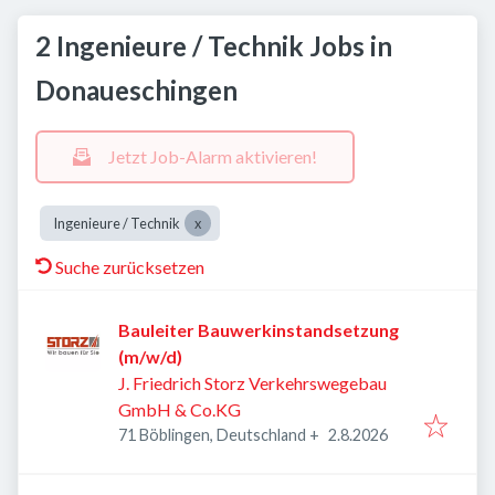
2 Ingenieure / Technik Jobs in
Donaueschingen
Jetzt Job-Alarm aktivieren!
Ingenieure / Technik
Suche zurücksetzen
Bauleiter Bauwerkinstandsetzung
(m/w/d)
J. Friedrich Storz Verkehrswegebau
GmbH & Co.KG
Veröffentlicht
:
71 Böblingen, Deutschland
+
2.8.2026