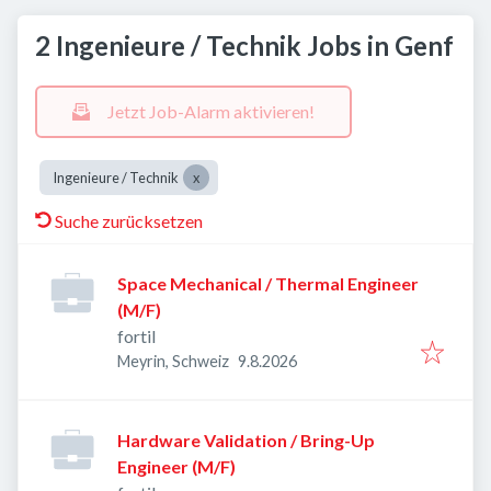
2 Ingenieure / Technik Jobs in Genf
Jetzt Job-Alarm aktivieren!
Ingenieure / Technik
Suche zurücksetzen
Space Mechanical / Thermal Engineer
(M/F)
fortil
Veröffentlicht
:
Meyrin, Schweiz
9.8.2026
Hardware Validation / Bring-Up
Engineer (M/F)