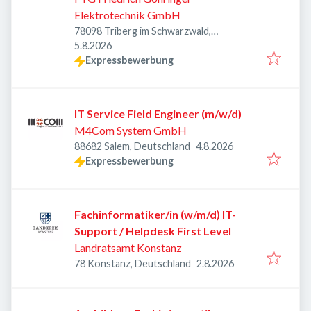
WIRTSCHAFTSMANAGEMENT
Elektrotechnik GmbH
START 2026
78098 Triberg im Schwarzwald,
Veröffentlicht
:
Deutschland
5.8.2026
Expressbewerbung
IT Service Field Engineer (m/w/d)
M4Com System GmbH
Veröffentlicht
:
88682 Salem, Deutschland
4.8.2026
Expressbewerbung
Fachinformatiker/in (w/m/d) IT-
Support / Helpdesk First Level
Landratsamt Konstanz
Veröffentlicht
:
78 Konstanz, Deutschland
2.8.2026