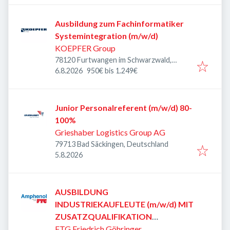
Ausbildung zum Fachinformatiker
Systemintegration (m/w/d)
KOEPFER Group
78120 Furtwangen im Schwarzwald,
Veröffentlicht
:
Deutschland
6.8.2026
950€ bis 1.249€
Junior Personalreferent (m/w/d) 80-
100%
Grieshaber Logistics Group AG
79713 Bad Säckingen, Deutschland
Veröffentlicht
:
5.8.2026
AUSBILDUNG
INDUSTRIEKAUFLEUTE (m/w/d) MIT
ZUSATZQUALIFIKATION
INTERNATIONALES
FTG Friedrich Göhringer