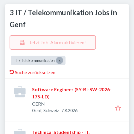
3 IT / Telekommunikation Jobs in
Genf
Jetzt Job-Alarm aktivieren!
IT / Telekommunikation
Suche zurücksetzen
Software Engineer (SY-BI-SW-2026-
175-LD)
CERN
Veröffentlicht
:
Genf, Schweiz
7.8.2026
Technical Studentship - IT,