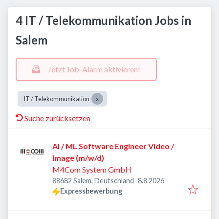
4 IT / Telekommunikation Jobs in
Salem
Jetzt Job-Alarm aktivieren!
IT / Telekommunikation
Suche zurücksetzen
AI / ML Software Engineer Video /
Image (m/w/d)
M4Com System GmbH
Veröffentlicht
:
88682 Salem, Deutschland
8.8.2026
Expressbewerbung