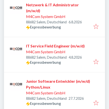
Netzwerk & IT Administrator
(m/w/d)
M4Com System GmbH
Veröffentlicht
:
88682 Salem, Deutschland
6.8.2026
Expressbewerbung
IT Service Field Engineer (m/w/d)
M4Com System GmbH
Veröffentlicht
:
88682 Salem, Deutschland
4.8.2026
Expressbewerbung
Junior Software Entwickler (m/w/d)
Python/Linux
M4Com System GmbH
Veröffentlicht
:
88682 Salem, Deutschland
27.7.2026
Expressbewerbung