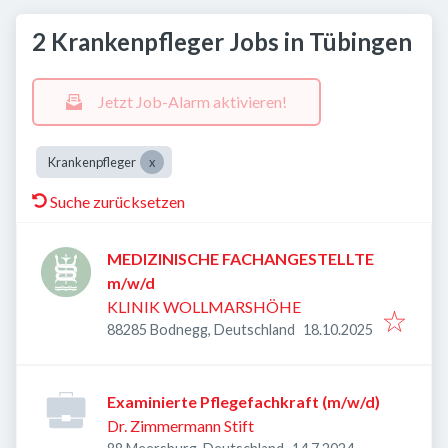
2 Krankenpfleger Jobs in Tübingen
Jetzt Job-Alarm aktivieren!
Krankenpfleger
Suche zurücksetzen
MEDIZINISCHE FACHANGESTELLTE
m/w/d
KLINIK WOLLMARSHÖHE
Veröffentlicht
:
88285 Bodnegg, Deutschland
18.10.2025
Examinierte Pflegefachkraft (m/w/d)
Dr. Zimmermann Stift
Veröffentlicht
: