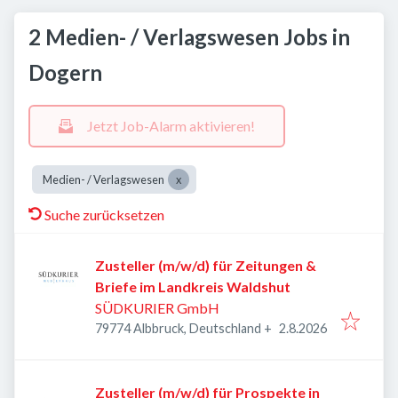
2 Medien- / Verlagswesen Jobs in
Dogern
Jetzt Job-Alarm aktivieren!
Medien- / Verlagswesen
Suche zurücksetzen
Zusteller (m/w/d) für Zeitungen &
Briefe im Landkreis Waldshut
SÜDKURIER GmbH
Veröffentlicht
:
79774 Albbruck, Deutschland
+
2.8.2026
Zusteller (m/w/d) für Prospekte in