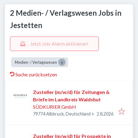
2 Medien- / Verlagswesen Jobs in
Jestetten
Jetzt Job-Alarm aktivieren!
Medien- / Verlagswesen
Suche zurücksetzen
Zusteller (m/w/d) für Zeitungen &
Briefe im Landkreis Waldshut
SÜDKURIER GmbH
Veröffentlicht
:
79774 Albbruck, Deutschland
+
2.8.2026
Zusteller (m/w/d) für Prospekte in