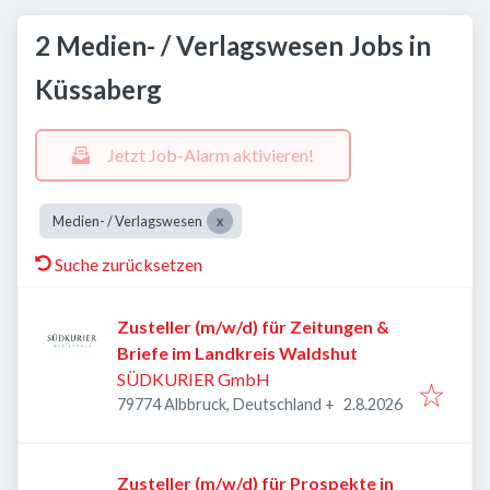
2 Medien- / Verlagswesen Jobs in
Küssaberg
Jetzt Job-Alarm aktivieren!
Medien- / Verlagswesen
Suche zurücksetzen
Zusteller (m/w/d) für Zeitungen &
Briefe im Landkreis Waldshut
SÜDKURIER GmbH
Veröffentlicht
:
79774 Albbruck, Deutschland
+
2.8.2026
Zusteller (m/w/d) für Prospekte in