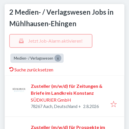
2 Medien- / Verlagswesen Jobs in
Mühlhausen-Ehingen
Jetzt Job-Alarm aktivieren!
Medien- / Verlagswesen
Suche zurücksetzen
Zusteller (m/w/d) für Zeitungen &
Briefe im Landkreis Konstanz
SÜDKURIER GmbH
Veröffentlicht
:
78267 Aach, Deutschland
+
2.8.2026
Zusteller (m/w/d) für Prospekte im