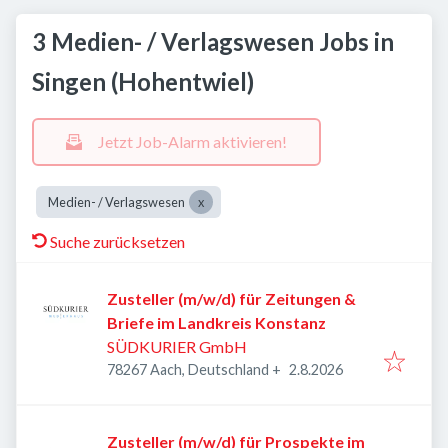
3 Medien- / Verlagswesen Jobs in
Singen (Hohentwiel)
Jetzt Job-Alarm aktivieren!
Medien- / Verlagswesen
Suche zurücksetzen
Zusteller (m/w/d) für Zeitungen &
Briefe im Landkreis Konstanz
SÜDKURIER GmbH
Veröffentlicht
:
78267 Aach, Deutschland
+
2.8.2026
Zusteller (m/w/d) für Prospekte im