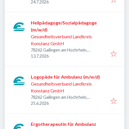
Veröffentlicht
:
Deutschland
24.7.2026
Heilpädagoge/Sozialpädagoge
(m/w/d)
Gesundheitsverbund Landkreis
Konstanz GmbH
78262 Gailingen am Hochrhein,
Veröffentlicht
:
Deutschland
13.7.2026
Logopäde für Ambulanz (m/w/d)
Gesundheitsverbund Landkreis
Konstanz GmbH
78262 Gailingen am Hochrhein,
Veröffentlicht
:
Deutschland
25.6.2026
Ergotherapeutin für Ambulanz