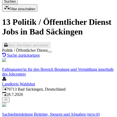
Suchen
Filter einschalten
13 Politik / Öffentlicher Dienst
Jobs in Bad Säckingen
Jetzt Job-Alarm aktivieren!
Politik / Öffentlicher Dienst
Suche zurücksetzen
Fallmanager/in für den Bereich Beratung und Vermittlung innerhalb
des Jobcenters
Landkreis Waldshut
79713 Bad Säckingen, Deutschland
Veröffentlicht
:
28.7.2026
Sachgebietsleitung Beiträge, Steuern und Abgaben (m/w/d)