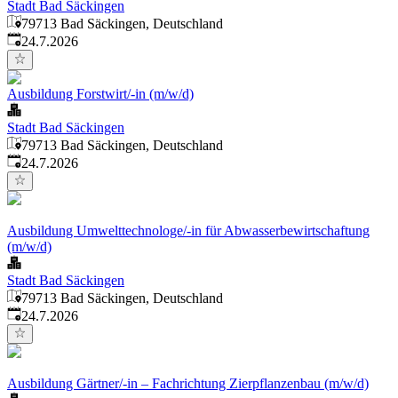
Stadt Bad Säckingen
79713 Bad Säckingen, Deutschland
Veröffentlicht
:
24.7.2026
Ausbildung Forstwirt/-in (m/w/d)
Stadt Bad Säckingen
79713 Bad Säckingen, Deutschland
Veröffentlicht
:
24.7.2026
Ausbildung Umwelttechnologe/-in für Abwasserbewirtschaftung
(m/w/d)
Stadt Bad Säckingen
79713 Bad Säckingen, Deutschland
Veröffentlicht
:
24.7.2026
Ausbildung Gärtner/-in – Fachrichtung Zierpflanzenbau (m/w/d)