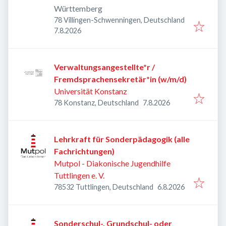
Württemberg
78 Villingen-Schwenningen, Deutschland
Veröffentlicht
:
7.8.2026
Verwaltungsangestellte*r /
Fremdsprachensekretär*in (w/m/d)
Universität Konstanz
Veröffentlicht
:
78 Konstanz, Deutschland
7.8.2026
Lehrkraft für Sonderpädagogik (alle
Fachrichtungen)
Mutpol - Diakonische Jugendhilfe
Tuttlingen e. V.
Veröffentlicht
:
78532 Tuttlingen, Deutschland
6.8.2026
Sonderschul-, Grundschul- oder