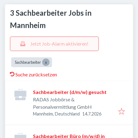
3 Sachbearbeiter Jobs in
Mannheim
Jetzt Job-Alarm aktivieren!
Sachbearbeiter
Suche zurücksetzen
Sachbearbeiter (d/m/w) gesucht
RADAS Jobbörse &
Personalvermittlung GmbH
Veröffentlicht
:
Mannheim, Deutschland
14.7.2026
Sachbearbeiter Büro (m/w/d) in