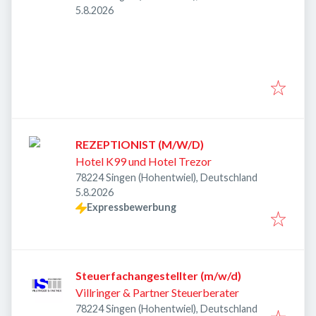
Veröffentlicht
:
5.8.2026
REZEPTIONIST (M/W/D)
Hotel K99 und Hotel Trezor
78224 Singen (Hohentwiel), Deutschland
Veröffentlicht
:
5.8.2026
Expressbewerbung
Steuerfachangestellter (m/w/d)
Villringer & Partner Steuerberater
78224 Singen (Hohentwiel), Deutschland