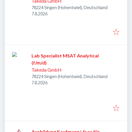
Takeda GmbH
78224 Singen (Hohentwiel), Deutschland
Veröffentlicht
:
7.8.2026
Lab Specialist MSAT Analytical
(f/m/d)
Takeda GmbH
78224 Singen (Hohentwiel), Deutschland
Veröffentlicht
:
7.8.2026
Ausbildung Kaufmann/-frau für