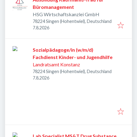
Büromanagement
HSG Wirtschaftskanzlei GmbH
78224 Singen (Hohentwiel), Deutschland
Veröffentlicht
:
7.8.2026
Sozialpädagoge/in (w/m/d)
Fachdienst Kinder- und Jugendhilfe
Landratsamt Konstanz
78224 Singen (Hohentwiel), Deutschland
Veröffentlicht
:
7.8.2026
Lab Specialist MS&T Drug Substance