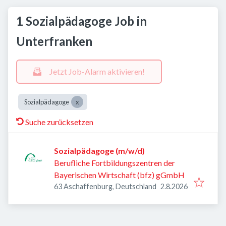
1 Sozialpädagoge Job in
Unterfranken
Jetzt Job-Alarm aktivieren!
Sozialpädagoge
Suche zurücksetzen
Sozialpädagoge (m/w/d)
Berufliche Fortbildungszentren der
Bayerischen Wirtschaft (bfz) gGmbH
Veröffentlicht
:
63 Aschaffenburg, Deutschland
2.8.2026