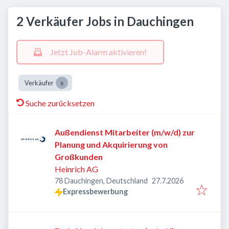
2 Verkäufer Jobs in Dauchingen
Jetzt Job-Alarm aktivieren!
Verkäufer
Suche zurücksetzen
Außendienst Mitarbeiter (m/w/d) zur
Planung und Akquirierung von
Großkunden
Heinrich AG
Veröffentlicht
:
78 Dauchingen, Deutschland
27.7.2026
Expressbewerbung