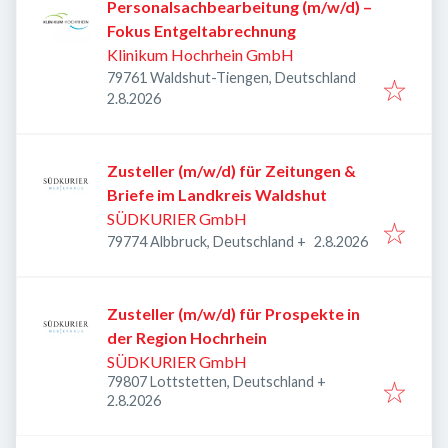
Personalsachbearbeitung (m/w/d) –
Fokus Entgeltabrechnung
Klinikum Hochrhein GmbH
79761 Waldshut-Tiengen, Deutschland
Veröffentlicht
:
2.8.2026
Zusteller (m/w/d) für Zeitungen &
Briefe im Landkreis Waldshut
SÜDKURIER GmbH
Veröffentlicht
:
79774 Albbruck, Deutschland
+
2.8.2026
Zusteller (m/w/d) für Prospekte in
der Region Hochrhein
SÜDKURIER GmbH
79807 Lottstetten, Deutschland
+
Veröffentlicht
:
2.8.2026